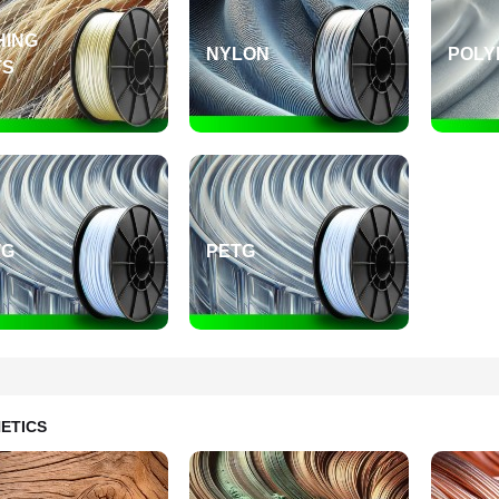
HING
NYLON
POLY
TS
TG
PETG
ETICS