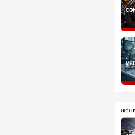
CO
ME
HIGH