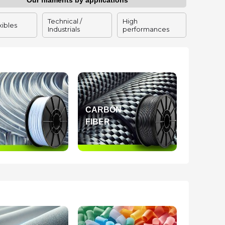
Our filaments by applications
Technical /
High
xibles
Industrials
performances
CARBON
FIBER