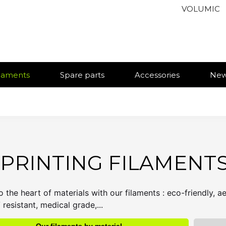
VOLUMIC
ilaments
Spare parts
Accessories
Ne
 PRINTING FILAMENT
 the heart of materials with our filaments : eco-friendly, aes
 resistant, medical grade,...