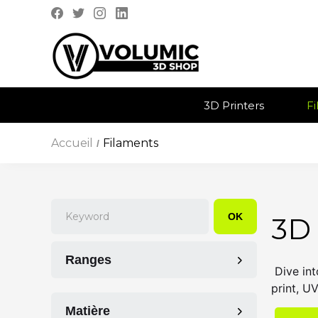
3D Printers
F
Accueil
Filaments
/
OK
3D
Ranges
Dive into
print, UV
PLA ULTRA Volumic
Matière
UNIVERSAL ULTRA Volumic