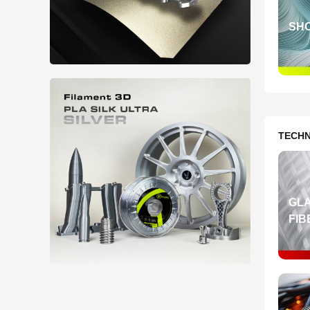
SHO
TECHN
GL
FIB