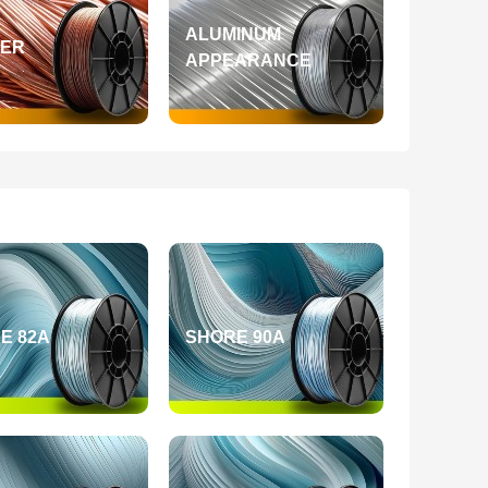
ALUMINUM
ER
APPEARANCE
E 82A
SHORE 90A