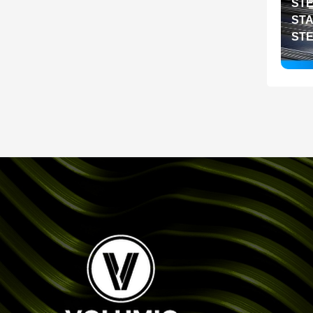
STE
STA
ST