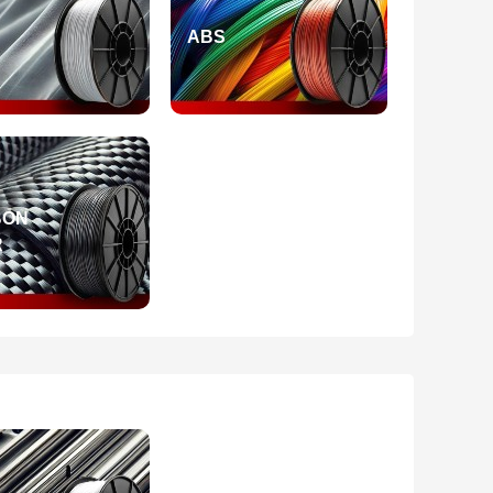
ABS
BON
R