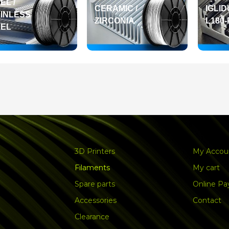
EL /
CERAMIC /
IGLI
INLESS
ZIRCONIA
L180-
EEL
3D Printers
My Accou
Filaments
My cart
Spare parts
Online P
Accessories
Contact
Clearance