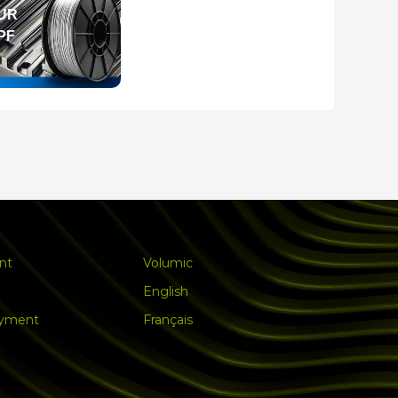
DUR
PF
nt
Volumic
English
ayment
Français