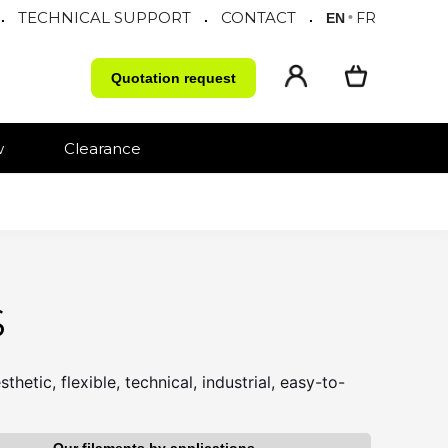
TECHNICAL SUPPORT
CONTACT
.
.
.
•
FR
EN
Quotation request
w
Clearance
S
thetic, flexible, technical, industrial, easy-to-