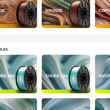
OD
BRONZE
COPP
BLES
RE 60A
SHORE 70A
SHOR