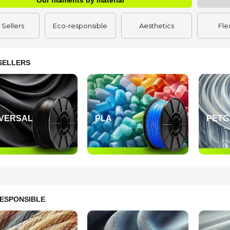
Our filaments by material
 Sellers
Eco-responsible
Aesthetics
Fle
SELLERS
IVERSAL
PLA
PETG
ESPONSIBLE