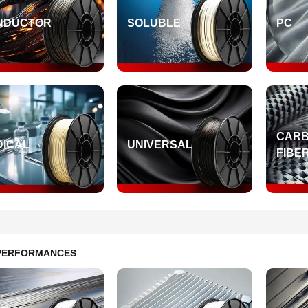
NDUCTOR
SOLUBLE
PC
CAR
DICAL
UNIVERSAL
FIBE
 PERFORMANCES