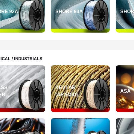
RE 92A
SHORE 93A
SHOR
ICAL / INDUSTRIALS
ASS
KEVLAR
ASA
ER
(ARAMID)