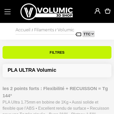
Accueil
Filaments
Volumic
/
/
FILTRES
PLA ULTRA Volumic
les 2 points forts : Flexibilité + RECUISSON = Tg
144°
PLA Ultra 1.75mm en bobine de 1Kg • Aussi solide et
flexible que l'ABS • Excellent rendu de surface • Recuisson