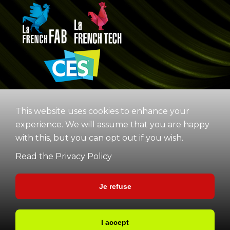
This website uses cookies to enhance your
experience. We will assume that you are happy
with this, but you can opt out if you wish.
Read the Privacy Policy
Je refuse
© COPYRIGHT VOLUMIC &
Legal Mentions
/
Politique de
I accept
GEMEA INTERACTIVE
confidentialite
/
General