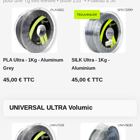
pour une Tg très elevée • Buse 210° • Plateau à 50°
PLAV652
SPEC5399
Nouveauté
PLA Ultra - 1Kg - Aluminum
SILK Ultra - 1Kg -
Grey
Aluminium
45,00 € TTC
45,00 € TTC
UNIVERSAL ULTRA Volumic
UNIV1128
UNIV5630