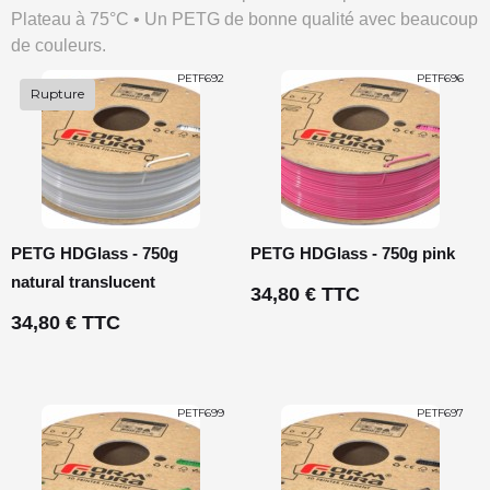
Plateau à 75°C • Un PETG de bonne qualité avec beaucoup
de couleurs.
PETF692
PETF696
Rupture
PETG HDGlass - 750g
PETG HDGlass - 750g pink
natural translucent
34,80 € TTC
34,80 € TTC
PETF699
PETF697