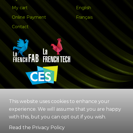
My cart
English
Online Payment
Français
Contact
This website uses cookies to enhance your
experience. We will assume that you are happy
with this, but you can opt out if you wish.
Read the Privacy Policy