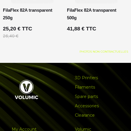
FilaFlex 82A transparent
FilaFlex 82A transparent
250g
500g
25,20 € TTC
41,88 € TTC
26,40 €
PHOTOS NON CONTRACTUELLES
3D Printers
Filaments
Spare parts
Accessories
Clearance
My Account
Volumic