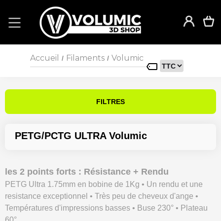
Accueil
Filaments
Volumic
/
/
FILTRES
PETG/PCTG ULTRA Volumic
les 2 points forts : Résistance + Rendu
PETG Ultra 1.75mm en bobine de 1Kg • Un rendu et une
resistance exceptionnel • Très peu de cheveux d'ange •
Températures d'impressions basses • Buse 230° • Plateau
60°