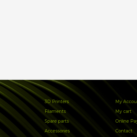
3D Printers
My Accou
Filaments
My cart
Spare parts
Online P
Accessories
Contact