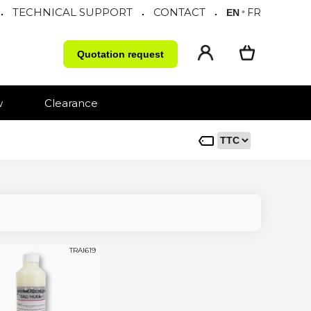
TECHNICAL SUPPORT
CONTACT
.
.
.
•
FR
EN
Quotation request
w
Clearance
TRAI619