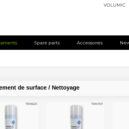
VOLUMIC
ilaments
Spare parts
Accessories
Ne
tement de surface / Nettoyage
TRAI620
TRAI1101