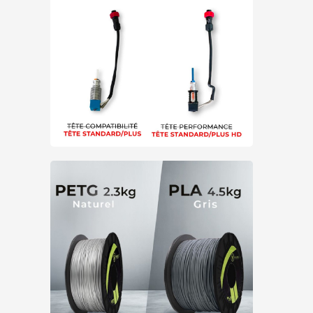
Prototypage
Recyclé/Biosourcé
Recyclés
Résistance à la chaleur
Résistance chimique
Résistance mécanique
Resistance UV
Résistant aux impacts
Solubles
Souples
Surface Lisse
Utilisation extérieure
Utilisation intérieure