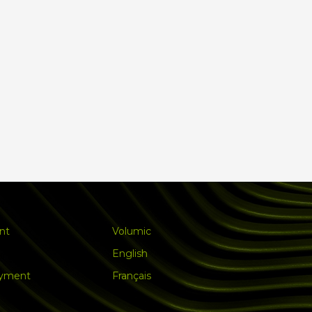
nt
Volumic
English
ayment
Français