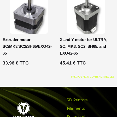
Extruder motor
X and Y motor for ULTRA,
SC/MK3/SC2/SH65/EXO42-
SC, MK3, SC2, SH65, and
65
EXO42-65
33,96 € TTC
45,41 € TTC
PHOTOS NON CONTRACTUELLES
3D Printers
Filaments
Spare parts