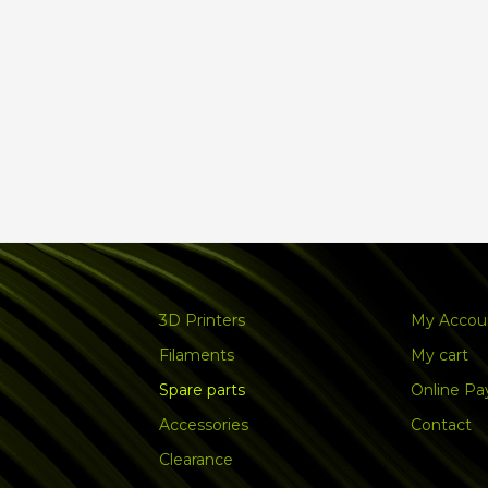
3D Printers
My Accou
Filaments
My cart
Spare parts
Online P
Accessories
Contact
Clearance