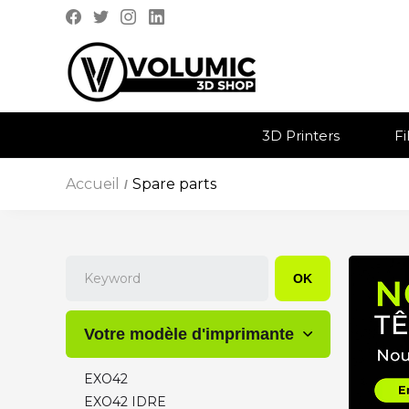
3D Printers
F
Accueil
Spare parts
/
OK
Votre modèle d'imprimante
EXO42
EXO42 IDRE