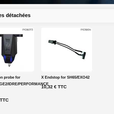
es détachées
PID6073
PID5834
on probe for
X Endstop for SH65/EXO42
AGE2/IDRE/PERFORMANCE
10,32 € TTC
 TTC