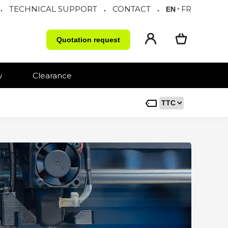
TECHNICAL SUPPORT
CONTACT
.
.
.
•
FR
EN
Quotation request
w
Clearance