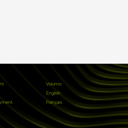
nt
Volumic
English
ayment
Français