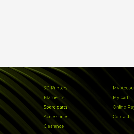
3D Printers
My Accou
Filaments
My cart
Spare parts
Online P
Accessories
Contact
Clearance