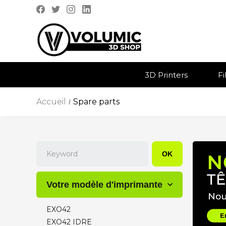
3D Printers
F
Accueil
Spare parts
/
OK
Votre modèle d'imprimante
EXO42
EXO42 IDRE