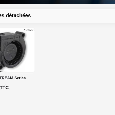
es détachées
PID1020
STREAM Series
 TTC