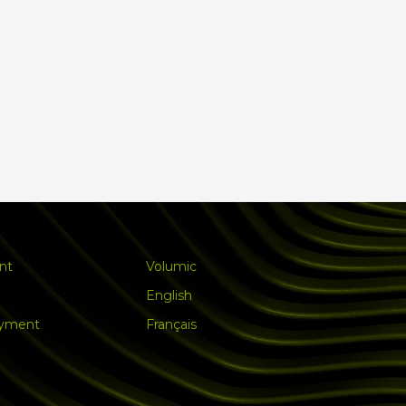
nt
Volumic
English
ayment
Français