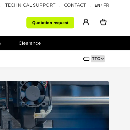
TECHNICAL SUPPORT
CONTACT
.
.
.
•
FR
EN
Quotation request
w
Clearance