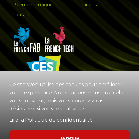
Paiement en ligne
Français
Contact
Ce site Web utilise des cookies pour améliorer
votre expérience. Nous supposerons que cela
vous convient, mais vous pouvez vous
désinscrire si vous le souhaitez.
Lire la Politique de confidentialité
Je refuse