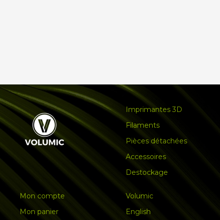
Imprimantes 3D
Filaments
Pièces détachées
Accessoires
Destockage
Mon compte
Volumic
Mon panier
English