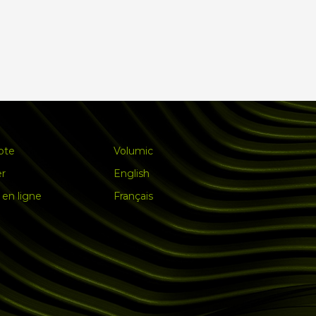
pte
Volumic
er
English
en ligne
Français