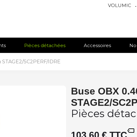
VOLUMIC
.
nts
Pièces détachées
Accessoires
No
 STAGE2/SC2PERF/IDRE
Buse OBX 0.
STAGE2/SC2P
Pièces déta
103,60 € TTC