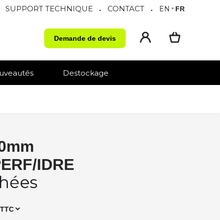
SUPPORT TECHNIQUE
CONTACT
.
.
EN
•
FR
Demande de devis
uveautés
Destockage
40mm
ERF/IDRE
chées