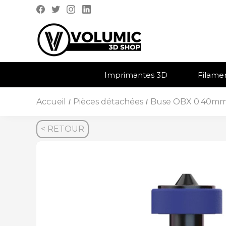
Imprimantes 3D
Filame
Accueil
Pièces détachées
Buse OBX 0.40mm
/
/
< RETOUR