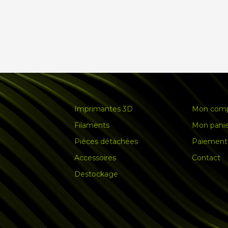
Imprimantes 3D
Mon com
Filaments
Mon pani
Pièces détachées
Paiement 
Accessoires
Contact
Destockage