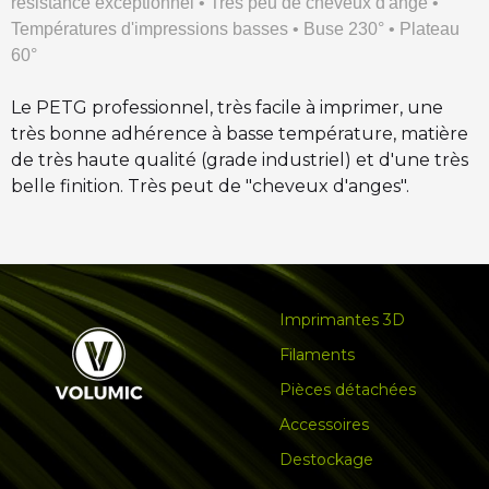
resistance exceptionnel • Très peu de cheveux d'ange •
Températures d'impressions basses • Buse 230° • Plateau
60°
Le PETG professionnel, très facile à imprimer, une
très bonne adhérence à basse température, matière
de très haute qualité (grade industriel) et d'une très
belle finition. Très peut de "cheveux d'anges".
Imprimantes 3D
Filaments
Pièces détachées
Accessoires
Destockage