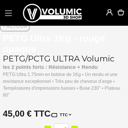
< RETOUR
PETG Ultra 1Kg - rouge
opaque
PETG/PCTG ULTRA Volumic
les 2 points forts : Résistance + Rendu
PETG Ultra 1.75mm en bobine de 1Kg • Un rendu et une
resistance exceptionnel • Très peu de cheveux d'ange •
Températures d'impressions basses • Buse 230° • Plateau
60°
45,00 € TTC