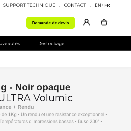
SUPPORT TECHNIQUE
CONTACT
.
.
EN
•
FR
Demande de devis
uveautés
Destockage
g - Noir opaque
ULTRA Volumic
stance + Rendu
de 1Kg • Un rendu et une resistance exceptionnel •
Températures d'impressions basses • Buse 230° •