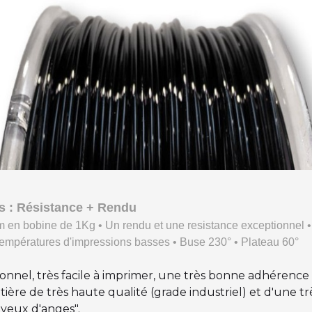
rts : Résistance + Rendu
en bobine de 1Kg • Un rendu et une resistance exceptionnel •
empératures d'impressions basses • Buse 230° • Plateau 60°
onnel, très facile à imprimer, une très bonne adhérence
ère de très haute qualité (grade industriel) et d'une très
veux d'anges".