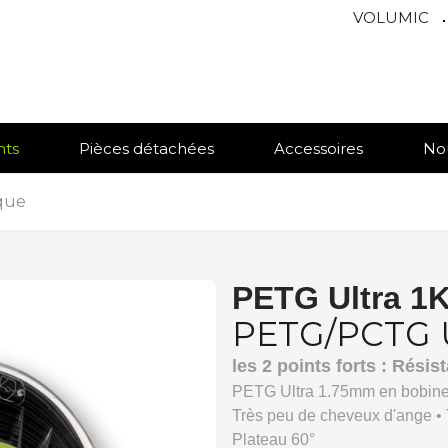
VOLUMIC
.
nts
Pièces détachées
Accessoires
No
aque
PETG Ultra 1K
PETG/PCTG 
les 2 points forts : Rési
PETG Ultra 1.75mm en bobine 
Très peu de cheveux d'ange • 
Plateau 60°