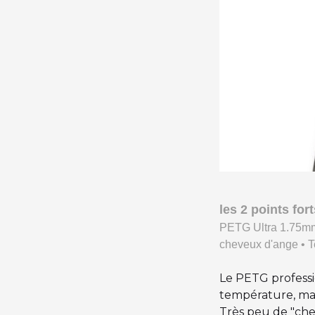
les 2 points fo
PETG Ultra 1.75mm 
cheveux d'ange • T
Le PETG professi
température, mati
Très peu de "che