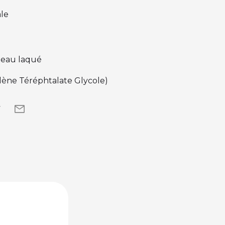
le
teau laqué
lène Téréphtalate Glycole)