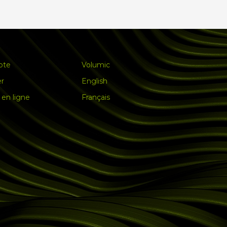
pte
Volumic
er
English
en ligne
Français