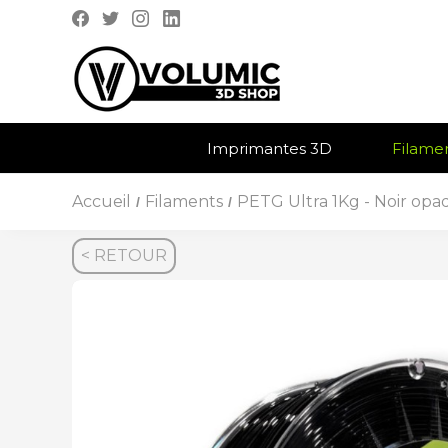
Imprimantes 3D
Filame
Accueil
Filaments
PETG Ultra 1Kg - Noir op
/
/
< RETOUR