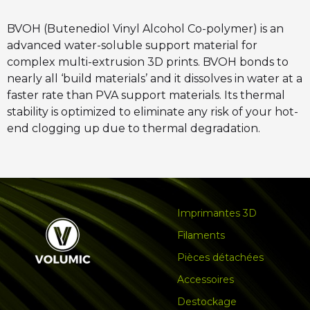
BVOH (Butenediol Vinyl Alcohol Co-polymer) is an
advanced water-soluble support material for
complex multi-extrusion 3D prints. BVOH bonds to
nearly all ‘build materials’ and it dissolves in water at a
faster rate than PVA support materials. Its thermal
stability is optimized to eliminate any risk of your hot-
end clogging up due to thermal degradation.
Imprimantes 3D
Filaments
Pièces détachées
Accessoires
Destockage