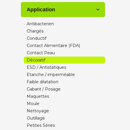
Optimus
Application
Recreus
Smart materials 3D
Antibacterien
Valoryeu
Chargés
VOLUMIC ULTRA
Conductif
X Strand
Contact Alimentaire (FDA)
Zetamix by Nanoe
Contact Peau
Décoratif
ESD / Antistatiques
Etanche / imperméable
Faible dilatation
Gabarit / Posage
Maquettes
Moule
Nettoyage
Outillage
Petites Séries