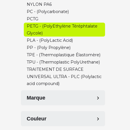
NYLON PA6
PC - (Polycarbonate)
PCTG
PETG - (PolyEthylène Téréphtalate
Glycole)
PLA - (PolyLactic Acid)
PP - (Poly Propylène)
TPE - (Thermoplastique Élastomère)
TPU - (Thermoplastic PolyUrethane)
TRAITEMENT DE SURFACE
UNIVERSAL ULTRA - PLC (Polylactic
acid compound)
Marque
Corextrusion (TAG)
Couleur
FormFutura
Igus