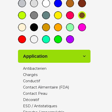
Optimus
Recreus
Smart materials 3D
Valoryeu
VOLUMIC ULTRA
X Strand
Zetamix by Nanoe
Application
Antibacterien
Chargés
Conductif
Contact Alimentaire (FDA)
Contact Peau
Décoratif
ESD / Antistatiques