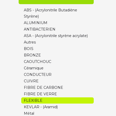
PETG/PCTG ULTRA Volumic
ABS - (Acrylonitrile Butadiène
NYLON ULTRA Volumic
Styrène)
ABS ULTRA Volumic
ALUMINIUM
FLEX ULTRA Volumic
ANTIBACTERIEN
CHARGES & Spéciaux ULTRA Volumic
ASA - (Acrylonitrile styrène acrylate)
PLA FormFutura
Autres
PETG FormFutura (HDGlass)
BOIS
FLEXIBLE TPU Recreus
BRONZE
ECO-RESPONSABLES
CAOUTCHOUC
BOIS / PIERRE
Céramique
CHARGES & Spéciaux
CONDUCTEUR
SOLUBLE & FUSIBLE
CUIVRE
Ultra-technique
FIBRE DE CARBONE
(PEEK/PEKK/ULTEM/PSU)
FIBRE DE VERRE
ASA Smartmaterials
FLEXIBLE
Traitement de surface / Nettoyage
KEVLAR - (Aramid)
Métal