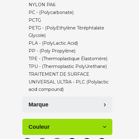
NYLON PA6
PC - (Polycarbonate)
PCTG
PETG - (PolyEthylène Téréphtalate
Glycole)
PLA - (PolyLactic Acid)
PP - (Poly Propylène)
TPE - (Thermoplastique Élastomère)
TPU - (Thermoplastic PolyUrethane)
TRAITEMENT DE SURFACE
UNIVERSAL ULTRA - PLC (Polylactic
acid compound)
Marque
Corextrusion (TAG)
Couleur
FormFutura
Igus