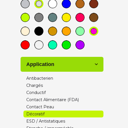
Optimus
Recreus
Smart materials 3D
Valoryeu
VOLUMIC ULTRA
X Strand
Zetamix by Nanoe
Application
Antibacterien
Chargés
Conductif
Contact Alimentaire (FDA)
Contact Peau
Décoratif
ESD / Antistatiques