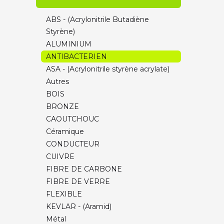
PETG/PCTG ULTRA Volumic
ABS - (Acrylonitrile Butadiène
NYLON ULTRA Volumic
Styrène)
ABS ULTRA Volumic
ALUMINIUM
FLEX ULTRA Volumic
ANTIBACTERIEN
CHARGES & Spéciaux ULTRA Volumic
ASA - (Acrylonitrile styrène acrylate)
PLA FormFutura
Autres
PETG FormFutura (HDGlass)
BOIS
FLEXIBLE TPU Recreus
BRONZE
ECO-RESPONSABLES
CAOUTCHOUC
BOIS / PIERRE
Céramique
CHARGES & Spéciaux
CONDUCTEUR
SOLUBLE & FUSIBLE
CUIVRE
Ultra-technique
FIBRE DE CARBONE
(PEEK/PEKK/ULTEM/PSU)
FIBRE DE VERRE
ASA Smartmaterials
FLEXIBLE
Traitement de surface / Nettoyage
KEVLAR - (Aramid)
Métal