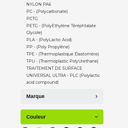
NYLON PA6
PC - (Polycarbonate)
PCTG
PETG - (PolyEthylène Téréphtalate
Glycole)
PLA - (PolyLactic Acid)
PP - (Poly Propylène)
TPE - (Thermoplastique Élastomère)
TPU - (Thermoplastic PolyUrethane)
TRAITEMENT DE SURFACE
UNIVERSAL ULTRA - PLC (Polylactic
acid compound)
Marque
Corextrusion (TAG)
Couleur
FormFutura
Igus