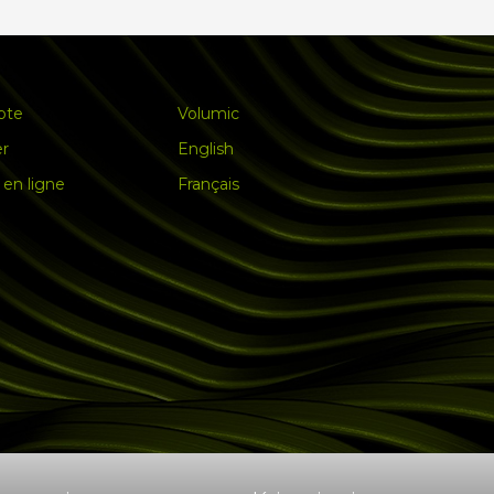
pte
Volumic
er
English
en ligne
Français