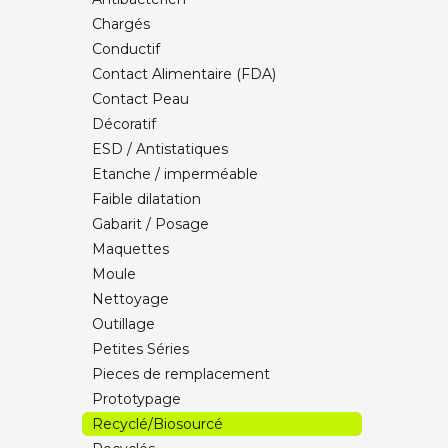
NYLON PA6
Chargés
PC - (Polycarbonate)
Conductif
PCTG
Contact Alimentaire (FDA)
PETG - (PolyEthylène Téréphtalate
Contact Peau
Glycole)
Décoratif
PLA - (PolyLactic Acid)
ESD / Antistatiques
PP - (Poly Propylène)
Etanche / imperméable
TPE - (Thermoplastique Élastomère)
Faible dilatation
TPU - (Thermoplastic PolyUrethane)
Gabarit / Posage
TRAITEMENT DE SURFACE
Maquettes
UNIVERSAL ULTRA - PLC (Polylactic
Moule
acid compound)
Nettoyage
Outillage
Petites Séries
Pieces de remplacement
Prototypage
Recyclé/Biosourcé