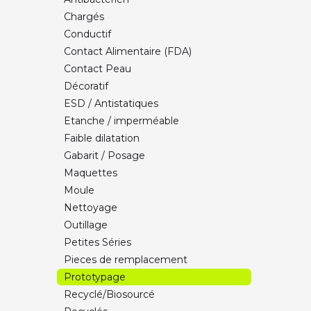
NYLON PA6
Chargés
PC - (Polycarbonate)
Conductif
PCTG
Contact Alimentaire (FDA)
PETG - (PolyEthylène Téréphtalate
Contact Peau
Glycole)
Décoratif
PLA - (PolyLactic Acid)
ESD / Antistatiques
PP - (Poly Propylène)
Etanche / imperméable
TPE - (Thermoplastique Élastomère)
Faible dilatation
TPU - (Thermoplastic PolyUrethane)
Gabarit / Posage
TRAITEMENT DE SURFACE
Maquettes
UNIVERSAL ULTRA - PLC (Polylactic
Moule
acid compound)
Nettoyage
Outillage
Petites Séries
Pieces de remplacement
Prototypage
Recyclé/Biosourcé