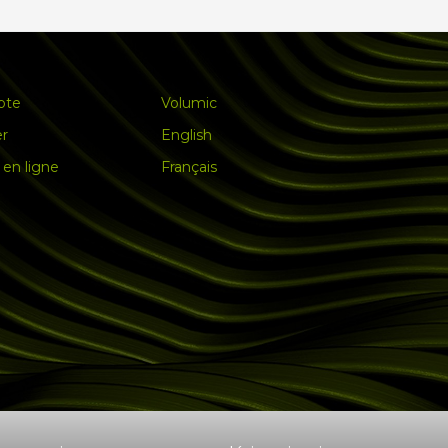
pte
Volumic
er
English
en ligne
Français